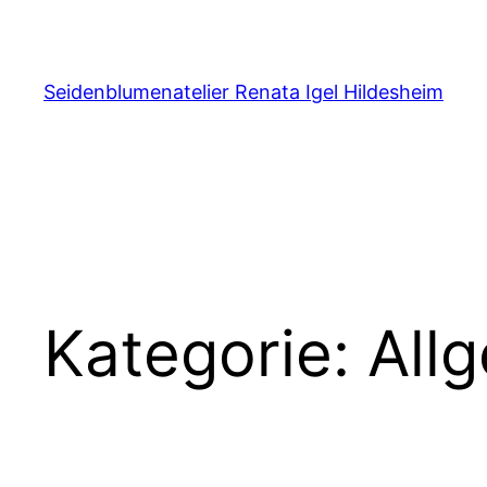
Zum
Inhalt
springen
Seidenblumenatelier Renata Igel Hildesheim
Kategorie:
All